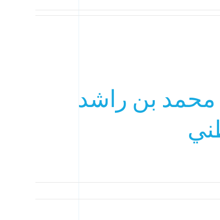
محمد بن راشد
طني