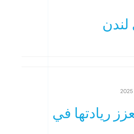
 لندن
زز ريادتها في