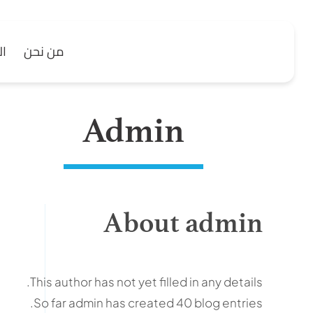
Ski
t
من نحن
ال
conten
Admin
About
admin
This author has not yet filled in any details.
So far admin has created 40 blog entries.